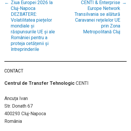
←
Ziua Europei 2026 la
CENTI & Enterprise
→
Post
Cluj-Napoca
Europe Network
DEZBATERE:
Transilvania se alătură
Volatilitatea piețelor
Caravanei rețelelor UE
navigation
mondiale și
prin Zona
răspunsurile UE și ale
Metropolitană Cluj
României pentru a
proteja cetățenii și
întreprinderile
CONTACT
Centrul de Transfer Tehnologic
CENTI
Ancuța Ivan
Str. Donath 67
400293 Cluj-Napoca
România