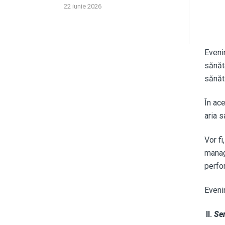
22 iunie 2026
Eveni
sănăt
sănătă
În ace
aria s
Vor f
manage
perfor
Eveni
II.
Sem