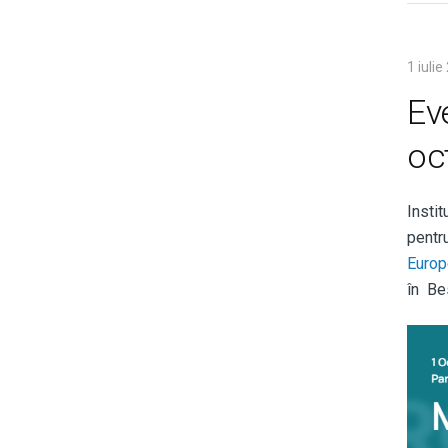
1 iuli
Ev
oc
Insti
pentr
Europ
în Be