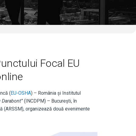
Punctului Focal EU
nline
uncă (
EU-OSHA
) – România și Institutul
u Darabont”
(INCDPM) – București, în
uncă (ARSSM), organizează două evenimente