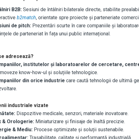
âlniri B2B:
Sesiuni de întâlniri bilaterale directe, stabilite prealab
eractive
b2match
, orientate spre proiecte și parteneriate comerc
iuni de pitch:
Prezentări scurte în care companiile și laboratoare
ințele de parteneriat în fața unui public internațional.
 se adresează?
paniilor, institutelor și laboratoarelor de cercetare, centr
moveze know-how-ul și soluțiile tehnologice.
paniilor din orice industrie
care caută tehnologii de ultimă gen
voltare.
ii industriale vizate
nătate:
Dispozitive medicale, senzori, materiale inovatoare.
x & Orologerie:
Miniaturizare și finisaje de înaltă precizie.
ergie & Mediu:
Procese optimizate și soluții sustenabile.
roalimentar:
Trasabilitate, calitate și performanță industrială.