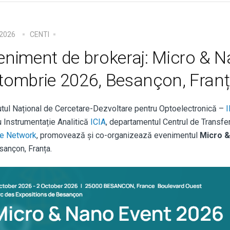
e 2026
CENTI
eniment de brokeraj: Micro & N
tombrie 2026, Besançon, Fran
tutul Național de Cercetare-Dezvoltare pentru Optoelectronică –
u Instrumentație Analitică
ICIA
, departamentul Centrul de Transfe
e Network
, promovează și co-organizează evenimentul
Micro &
sançon, Franța.