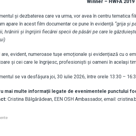
Winner – HWFA 2019
mentul și dezbaterea care va urma, vor avea în centru tematica fil
um apare în acest film documentar ce pune în evidență
“grija și 
ii, hrănirii și îngrijirii fiecărei specii de păsări pe care le găzduieș
ui)
l are, evident, numeroase tușe emoționale și evidențiază cu o emp
toare și cei care le îngrijesc, profesioniști și oameni în același ti
mentul se va desfășura joi, 30 iulie 2026, între orele 13:30 – 16:
u mai multe informații legate de evenimentele punctului foc
act:
Cristina Bălgărădean, EEN OSH Ambassador, email: cristina.b
ente