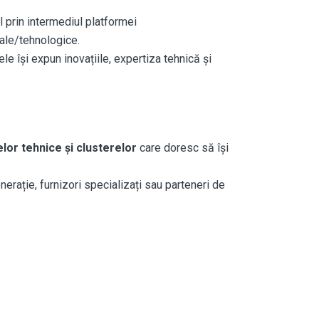
il prin intermediul platformei
iale/tehnologice.
le își expun inovațiile, expertiza tehnică și
elor tehnice și clusterelor
care doresc să își
erație, furnizori specializați sau parteneri de