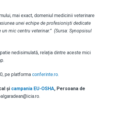
mului, mai exact, domeniul medicinii veterinare
pasiunea unei echipe de profesioniști dedicate
te un mic centru veterinar.” (
Sursa: Synopsisul
atie nedisimulată, relația dintre aceste mici
mp.
30, pe platforma
conferinte.ro.
al și
campania EU-OSHA
, Persoana de
algaradean@icia.ro.