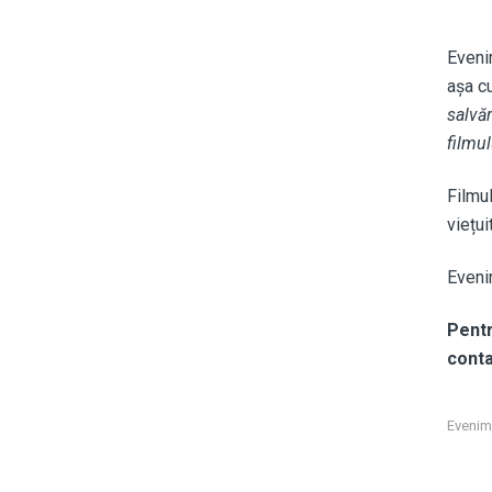
Eveni
așa c
salvăr
filmul
Filmu
viețui
Eveni
Pentr
cont
Evenim