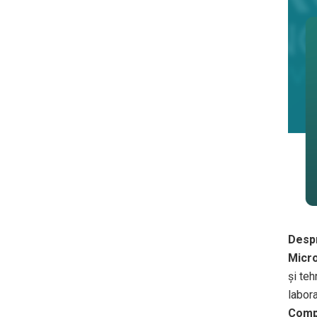
Desp
Micr
și teh
labor
Compo