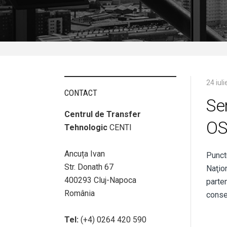
24 iul
CONTACT
Se
Centrul de Transfer
OS
Tehnologic
CENTI
Ancuța Ivan
Punct
Str. Donath 67
Naţio
400293 Cluj-Napoca
parte
România
conse
Tel:
(+4) 0264 420 590