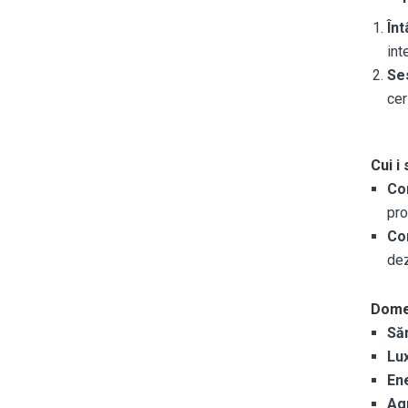
Înt
int
Ses
cer
Cui i
Com
pro
Com
dez
Domen
Să
Lu
En
Ag