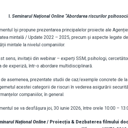
I.
Seminarul Național Online “Abordarea riscurilor psihosocial
mentul își propune prezentarea principalelor proiecte ale Agenției
atea mintală / Update 2022 – 2025, precum și aspecte legate de 
ții mintale la nivelul companiilor.
st sens, invitații din webinar – experți SSM, psihologi, cercetător
a de experiză, într-o abordare multidisciplinară.
i, de asemenea, prezentate studii de caz/exemple concrete de la 
metul acestei categorii de riscuri în vederea asigurării securități
manțelor companiilor, în general.
mentul se va desfășura joi, 30 iunie 2026, între orele 10:00 – 13
inarul Național Online
/ Proiecția & Dezbaterea filmului docu