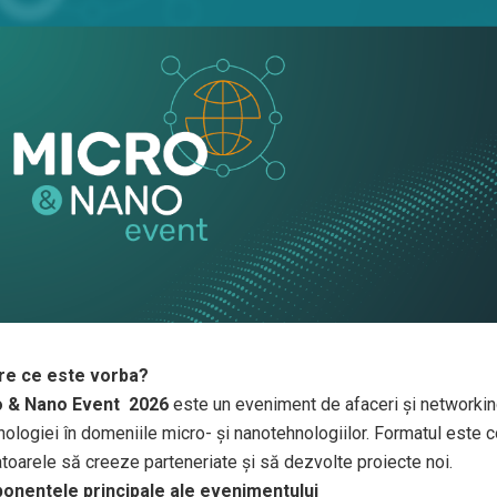
re ce este vorba?
o & Nano Event
2026
este un eveniment de afaceri și networking 
nologiei în domeniile micro- și nanotehnologiilor. Formatul este 
atoarele să creeze parteneriate și să dezvolte proiecte noi.
nentele principale ale evenimentului