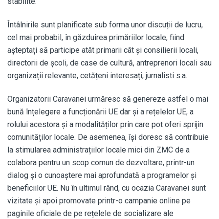
stabilite.
Întâlnirile sunt planificate sub forma unor discuții de lucru,
cel mai probabil, în găzduirea primăriilor locale, fiind
așteptați să participe atât primarii cât și consilierii locali,
directorii de școli, de case de cultură, antreprenori locali sau
organizații relevante, cetățeni interesați, jurnalisti s.a.
Organizatorii Caravanei urmăresc să genereze astfel o mai
bună înțelegere a funcționării UE dar și a rețelelor UE, a
rolului acestora și a modalităților prin care pot oferi sprijin
comunităților locale. De asemenea, își doresc să contribuie
la stimularea administrațiilor locale mici din ZMC de a
colabora pentru un scop comun de dezvoltare, printr-un
dialog și o cunoaștere mai aprofundată a programelor și
beneficiilor UE. Nu în ultimul rând, cu ocazia Caravanei sunt
vizitate și apoi promovate printr-o campanie online pe
paginile oficiale de pe rețelele de socializare ale