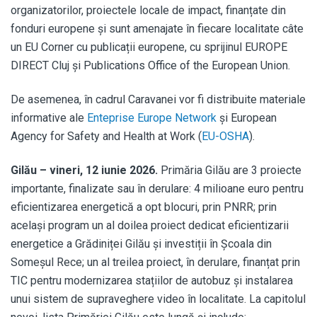
organizatorilor, proiectele locale de impact, finanțate din
fonduri europene și sunt amenajate în fiecare localitate câte
un EU Corner cu publicații europene, cu sprijinul EUROPE
DIRECT Cluj și Publications Office of the European Union.
De asemenea, în cadrul Caravanei vor fi distribuite materiale
informative ale
Enteprise Europe Network
și European
Agency for Safety and Health at Work (
EU-OSHA
).
Gilău – vineri, 12 iunie 2026.
Primăria Gilău are 3 proiecte
importante, finalizate sau în derulare: 4 milioane euro pentru
eficientizarea energetică a opt blocuri, prin PNRR; prin
același program un al doilea proiect dedicat eficientizarii
energetice a Grădiniței Gilău și investiții în Școala din
Someșul Rece; un al treilea proiect, în derulare, finanțat prin
TIC pentru modernizarea stațiilor de autobuz și instalarea
unui sistem de supraveghere video în localitate. La capitolul