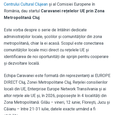
Centrului Cultural Clujean
și al Comisiei Europene în
România, dau startul
Caravanei rețelelor UE prin Zona
Metropolitană Cluj
.
Este vorba despre o serie de întâlniri dedicate
administrațiilor locale, școlilor și comunităților din zona
metropolitană, chiar la ei acasă. Scopul este conectarea
comunităților locale mici direct cu rețelele UE și
identificarea de noi oportunități de sprijin pentru cooperare
și dezvoltare locală.
Echipa Caravanei este formată din reprezentanți ai EUROPE
DIRECT Cluj, Zonei Metropolitane Cluj, Rețelei consilierilor
locali din UE, Enterprise Europe Network Transilvania și ai
altor rețele ale UE și, în 2026, poposește în 4 localități din
Zona Metropolitană: Gilău – vineri, 12 iunie; Florești, Jucu și
Căianu – între 21-31 iulie, datele exacte urmând a fi