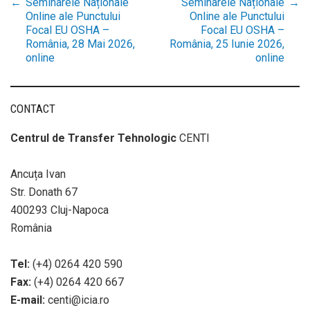
←
Seminarele Naționale
Seminarele Naționale
→
Post
Online ale Punctului
Online ale Punctului
Focal EU OSHA –
Focal EU OSHA –
România, 28 Mai 2026,
România, 25 Iunie 2026,
navigation
online
online
CONTACT
Centrul de Transfer Tehnologic
CENTI
Ancuța Ivan
Str. Donath 67
400293 Cluj-Napoca
România
Tel:
(+4) 0264 420 590
Fax:
(+4) 0264 420 667
E-mail:
centi@icia.ro