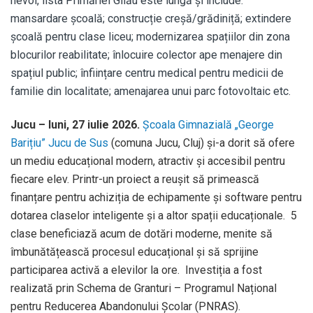
nevoi, lista Primăriei Gilău este lungă și include:
mansardare școală; construcție creșă/grădiniță; extindere
școală pentru clase liceu; modernizarea spațiilor din zona
blocurilor reabilitate; înlocuire colector ape menajere din
spațiul public; înființare centru medical pentru medicii de
familie din localitate; amenajarea unui parc fotovoltaic etc.
Jucu – luni, 27 iulie 2026.
Școala Gimnazială „George
Barițiu” Jucu de Sus
(comuna Jucu, Cluj) și-a dorit să ofere
un mediu educațional modern, atractiv și accesibil pentru
fiecare elev. Printr-un proiect a reușit să primească
finanțare pentru achiziția de echipamente și software pentru
dotarea claselor inteligente și a altor spații educaționale. 5
clase beneficiază acum de dotări moderne, menite să
îmbunătățească procesul educațional și să sprijine
participarea activă a elevilor la ore. Investiția a fost
realizată prin Schema de Granturi – Programul Național
pentru Reducerea Abandonului Școlar (PNRAS).