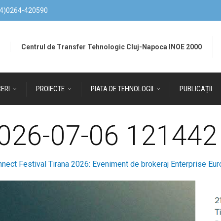
4)0264-420590
Centrul de Transfer Tehnologic Cluj-Napoca INOE 2000
ERI
PROIECTE
PIATA DE TEHNOLOGII
PUBLICAȚII
2026-07-06 121442
nnect Festival Tirana 2026: Eveniment de brokeraj Enterprise Eu