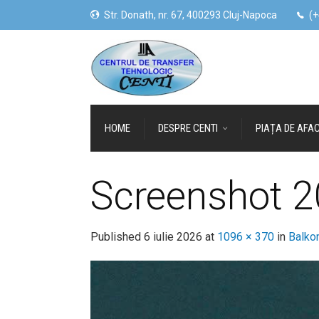
Str. Donath, nr. 67, 400293 Cluj-Napoca
(+
HOME
DESPRE CENTI
PIAȚA DE AFAC
Screenshot 
Published
6 iulie 2026
at
1096 × 370
in
Balko