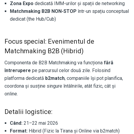
Zona Expo
dedicată IMM-urilor și spații de networking
Matchmaking B2B NON-STOP
într-un spațiu conceptual
dedicat (the Hub/Cub)
Focus special: Evenimentul de
Matchmaking B2B (Hibrid)
Componenta de B2B Matchmaking va funcționa
fără
întrerupere
pe parcursul celor două zile. Folosind
platforma dedicată
b2match
, companiile își pot planifica,
coordona și susține singure întâlnirile, atât fizic, cât și
online.
Detalii logistice:
Când:
21–22 mai 2026
Format:
Hibrid (Fizic la Tirana și Online via b2match)