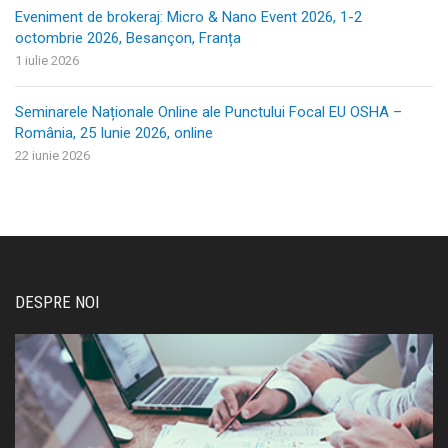
Eveniment de brokeraj: Micro & Nano Event 2026, 1-2
octombrie 2026, Besançon, Franța
1 iulie 2026
Seminarele Naționale Online ale Punctului Focal EU OSHA –
România, 25 Iunie 2026, online
22 iunie 2026
DESPRE NOI