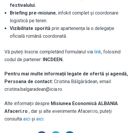
festivalului.
Briefing pre-misiune
, infokit complet și coordonare
logistică pe teren.
Vizibilitate sporită
prin apartenența la o delegație
oficială română coordonată.
Vă puteți înscrie completând formularul via
link
, folosind
c
odul de partener:
INCDEEN.
Pentru mai multe informații legate de ofertă și agendă,
Persoana de contact:
Cristina Bălgărădean, email:
cristina.balgaradean@icia.ro.
Alte informații despre
Misiunea Economică ALBANIA
Afaceri.ro
,
dar și alte evenimente Afaceri.ro, puteți
consulta
aici
și
aici
.