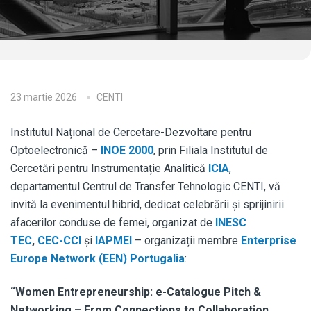
23 martie 2026
CENTI
Institutul Național de Cercetare-Dezvoltare pentru
Optoelectronică –
INOE 2000
, prin Filiala Institutul de
Cercetări pentru Instrumentație Analitică
ICIA
,
departamentul Centrul de Transfer Tehnologic CENTI, vă
invită la evenimentul hibrid, dedicat celebrării și sprijinirii
afacerilor conduse de femei, organizat de
INESC
TEC
,
CEC-CCI
și
IAPMEI
– organizații membre
Enterprise
Europe Network (EEN) Portugalia
:
“
Women Entrepreneurship: e-Catalogue Pitch &
Networking – From Connections to Collaboration,