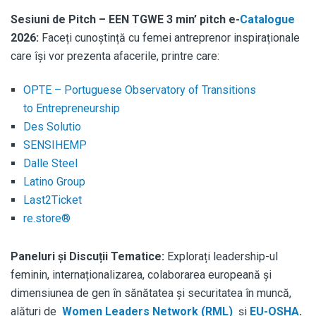
Sesiuni de Pitch – EEN TGWE 3 min’ pitch e-
Catalogue
2026:
Faceți cunoștință cu femei antreprenor inspiraționale
care își vor prezenta afacerile, printre care:
OPTE – Portuguese Observatory of Transitions
to Entrepreneurship
Des Solutio
SENSIHEMP
Dalle Steel
Latino Group
Last2Ticket
re.store®
Paneluri și Discuții Tematice:
Explorați leadership-ul
feminin, internaționalizarea, colaborarea europeană și
dimensiunea de gen în sănătatea și securitatea în muncă,
alături de
Women Leaders Network (RML)
și
EU-OSHA
.