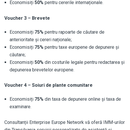
Economisiți
50%
pentru cererile internaționale.
Voucher 3 – Brevete
Economisiți
75%
pentru rapoarte de căutare de
anterioritate și cereri naționale;
Economisiți
75%
pentru taxe europene de depunere și
căutare;
Economisiți
50%
din costurile legale pentru redactarea și
depunerea brevetelor europene.
Voucher 4 – Soiuri de plante comunitare
Economisiți
75%
din taxa de depunere online și taxa de
examinare.
Consultanții Enterprise Europe Network vă oferă IMM-urilor
din Transilvania servicii personalizate de asistență și