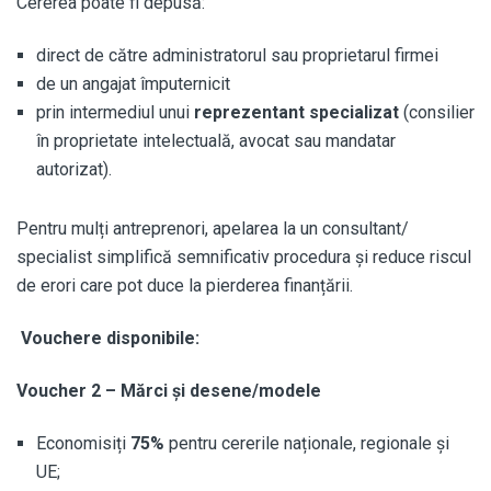
Cererea poate fi depusă:
direct de către administratorul sau proprietarul firmei
de un angajat împuternicit
prin intermediul unui
reprezentant specializat
(consilier
în proprietate intelectuală, avocat sau mandatar
autorizat).
Pentru mulți antreprenori, apelarea la un consultant/
specialist simplifică semnificativ procedura și reduce riscul
de erori care pot duce la pierderea finanțării.
Vouchere disponibile:
Voucher 2 – Mărci și desene/modele
Economisiți
75%
pentru cererile naționale, regionale și
UE;