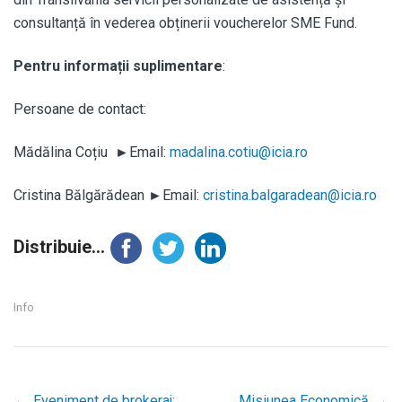
consultanță în vederea obținerii voucherelor SME Fund.
Pentru informații suplimentare
:
Persoane de contact:
Mădălina Coțiu ►Email:
madalina.cotiu@icia.ro
Cristina Bălgărădean ►Email:
cristina.balgaradean@icia.ro
Distribuie...
Info
←
Eveniment de brokeraj:
Misiunea Economică
→