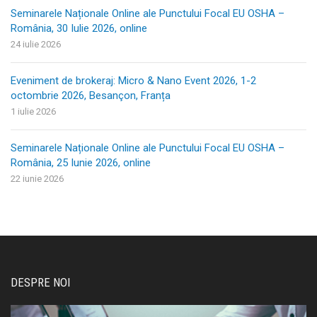
Seminarele Naționale Online ale Punctului Focal EU OSHA –
România, 30 Iulie 2026, online
24 iulie 2026
Eveniment de brokeraj: Micro & Nano Event 2026, 1-2
octombrie 2026, Besançon, Franța
1 iulie 2026
Seminarele Naționale Online ale Punctului Focal EU OSHA –
România, 25 Iunie 2026, online
22 iunie 2026
DESPRE NOI