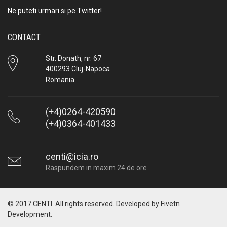
Ne puteti urmari si pe Twitter!
CONTACT
Str. Donath, nr. 67
400293 Cluj-Napoca
Romania
(+4)0264-420590
(+4)0364-401433
centi@icia.ro
Raspundem in maxim 24 de ore
© 2017 CENTI. All rights reserved. Developed by
Fivetn
Development
.