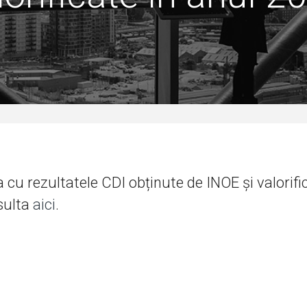
a cu rezultatele CDI obținute de INOE și valorif
sulta
aici
.