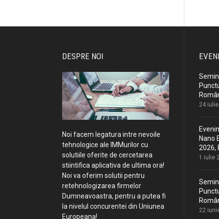
DESPRE NOI
EVEN
Semina
Punctu
Români
24 iuli
Evenim
Noi facem legatura intre nevoile
Nano E
tehnologice ale IMMurilor cu
2026, 
solutiile oferite de cercetarea
1 iulie
stiintifica aplicativa de ultima ora!
Noi va oferim solutii pentru
Semina
retehnologizarea firmelor
Punctu
Dumneavoastra, pentru a putea fi
Români
la nivelul concurentei din Uniunea
22 iuni
Europeana!