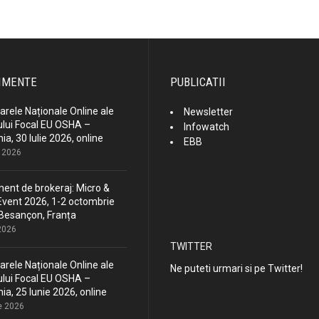
IMENTE
PUBLICATII
rele Naționale Online ale
Newsletter
lui Focal EU OSHA –
Infowatch
a, 30 Iulie 2026, online
EBB
e 2026
ent de brokeraj: Micro &
vent 2026, 1-2 octombrie
Besançon, Franța
 2026
TWITTER
rele Naționale Online ale
Ne puteti urmari si pe Twitter!
lui Focal EU OSHA –
a, 25 Iunie 2026, online
e 2026