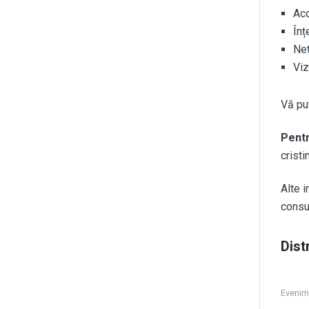
Acc
Înț
Net
Viz
Vă pu
Pentr
cristi
Alte 
consu
Distr
Evenim