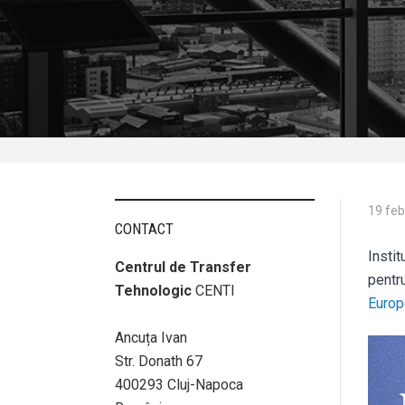
19 feb
CONTACT
Insti
Centrul de Transfer
pentr
Tehnologic
CENTI
Europ
Ancuța Ivan
Str. Donath 67
400293 Cluj-Napoca