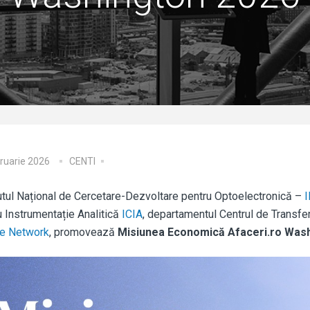
ruarie 2026
CENTI
tutul Național de Cercetare-Dezvoltare pentru Optoelectronică –
u Instrumentație Analitică
ICIA
, departamentul Centrul de Transfe
e Network
, promovează
Misiunea Economică Afaceri.ro Was