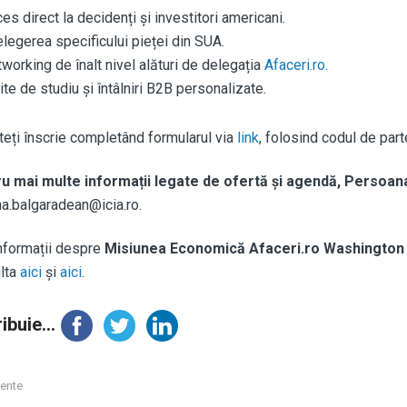
es direct la decidenți și investitori americani.
elegerea specificului pieței din SUA.
working de înalt nivel alături de delegația
Afaceri.ro.
ite de studiu și întâlniri B2B personalizate.
teți înscrie completând formularul via
link
, folosind c
odul de part
u mai multe informații legate de ofertă și agendă, Persoan
na.balgaradean@icia.ro.
informații despre
Misiunea Economică Afaceri.ro Washington
lta
aici
și
aici
.
ibuie...
ente