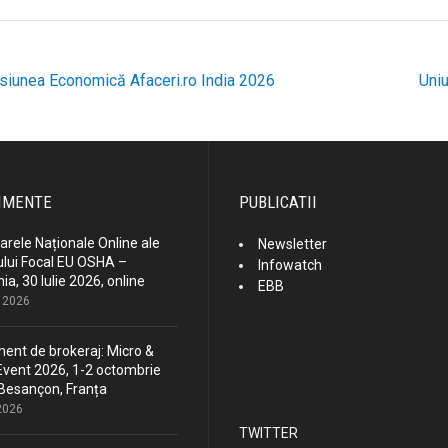
siunea Economică Afaceri.ro India 2026
Uniu
ost
avigation
IMENTE
PUBLICATII
rele Naționale Online ale
Newsletter
lui Focal EU OSHA –
Infowatch
a, 30 Iulie 2026, online
EBB
e 2026
ent de brokeraj: Micro &
vent 2026, 1-2 octombrie
Besançon, Franța
 2026
TWITTER