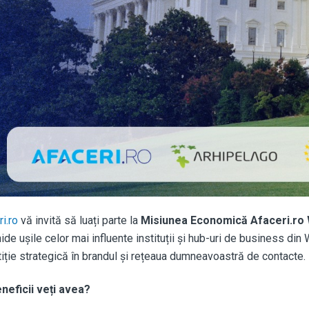
i.ro
vă invită să luați parte la
Misiunea Economică Afaceri.ro
de ușile celor mai influente instituții și hub-uri de business din
tiție strategică în brandul și rețeaua dumneavoastră de contacte.
neficii veți avea?