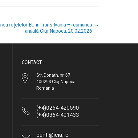
nea rețelelor EU în Transilvania – reuniunea
→
anuală Cluj-Napoca, 20.02.2026
CONTACT
Str. Donath, nr. 67
400293 Cluj-Napoca
Romania
(+4)0264-420590
(+4)0364-401433
centi@icia.ro