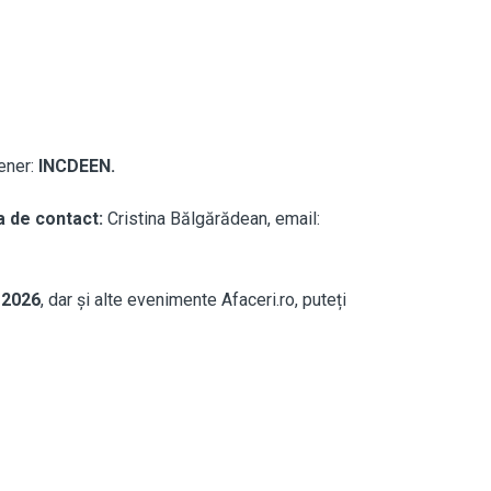
ener:
INCDEEN.
a de contact:
Cristina Bălgărădean, email:
 2026
,
dar și alte evenimente Afaceri.ro, puteți