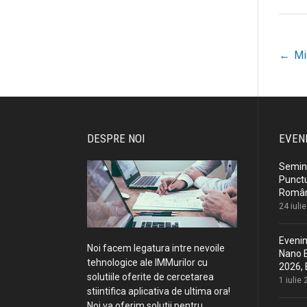
←
Mi
P
n
DESPRE NOI
EVEN
Semina
Punctu
Români
24 iuli
Evenim
Noi facem legatura intre nevoile
Nano E
tehnologice ale IMMurilor cu
2026, 
solutiile oferite de cercetarea
1 iulie
stiintifica aplicativa de ultima ora!
Noi va oferim solutii pentru