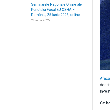
Seminarele Naționale Online ale
Punctului Focal EU OSHA –
România, 25 Iunie 2026, online
22 iunie 2026
Afacer
deschi
inves
Ce be