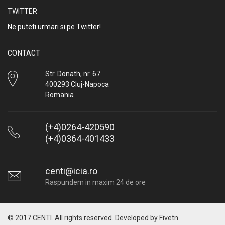
TWITTER
Ne puteti urmari si pe Twitter!
CONTACT
Str. Donath, nr. 67
400293 Cluj-Napoca
Romania
(+4)0264-420590
(+4)0364-401433
centi@icia.ro
Raspundem in maxim 24 de ore
© 2017 CENTI. All rights reserved. Developed by
Fivetn