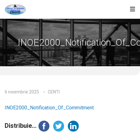
INOE2000_Notification_Of_
6 noiembrie 2025
CENTI
INOE2000_Notification_Of_Commitment
Distribuie...