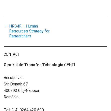
←
HRS4R – Human
Post
Resources Strategy for
Researchers
navigation
CONTACT
Centrul de Transfer Tehnologic
CENTI
Ancuța Ivan
Str. Donath 67
400293 Cluj-Napoca
România
Tel:
(+4) 0264 420 590