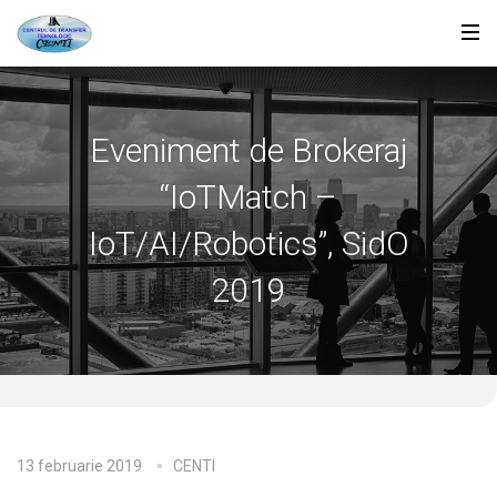
Eveniment de Brokeraj
“IoTMatch –
IoT/AI/Robotics”, SidO
2019
13 februarie 2019
CENTI