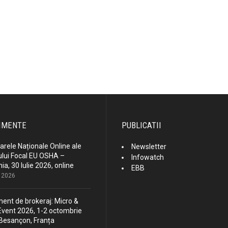
IMENTE
PUBLICATII
rele Naționale Online ale
Newsletter
lui Focal EU OSHA –
Infowatch
a, 30 Iulie 2026, online
EBB
e 2026
ent de brokeraj: Micro &
vent 2026, 1-2 octombrie
Besançon, Franța