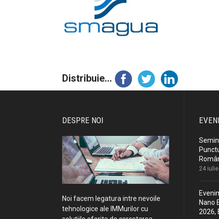
Distribuie...
DESPRE NOI
EVEN
Semina
Punctu
Români
24 iuli
Evenim
Noi facem legatura intre nevoile
Nano E
tehnologice ale IMMurilor cu
2026, 