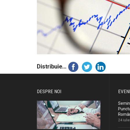
Distribuie...
DESPRE NOI
EVEN
Semina
Punctu
Români
24 iuli