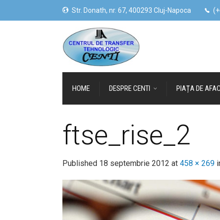
Str. Donath, nr. 67, 400293 Cluj-Napoca
(+
HOME
DESPRE CENTI
PIAȚA DE AFAC
ftse_rise_2
Published
18 septembrie 2012
at
458 × 269
i