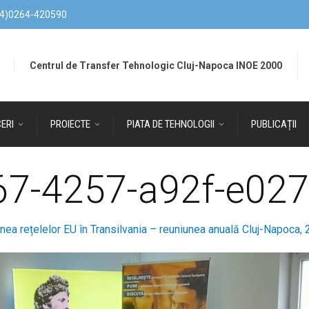
4)0264-420590
Centrul de Transfer Tehnologic Cluj-Napoca INOE 2000
ERI
PROIECTE
PIATA DE TEHNOLOGII
PUBLICAȚII
67-4257-a92f-e02
nea rețelelor EU în Transilvania – reuniunea anuală Cluj-Napoca,