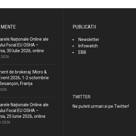
IMENTE
PUBLICATII
rele Naționale Online ale
Newsletter
lui Focal EU OSHA –
Infowatch
a, 30 Iulie 2026, online
EBB
e 2026
ent de brokeraj: Micro &
vent 2026, 1-2 octombrie
Besançon, Franța
 2026
TWITTER
rele Naționale Online ale
Ne puteti urmari si pe Twitter!
lui Focal EU OSHA –
a, 25 Iunie 2026, online
e 2026