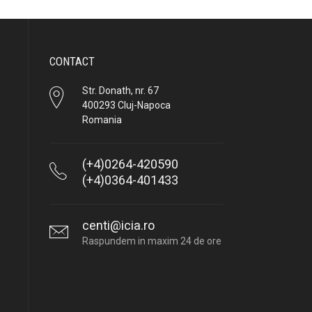
CONTACT
Str. Donath, nr. 67
400293 Cluj-Napoca
Romania
(+4)0264-420590
(+4)0364-401433
centi@icia.ro
Raspundem in maxim 24 de ore