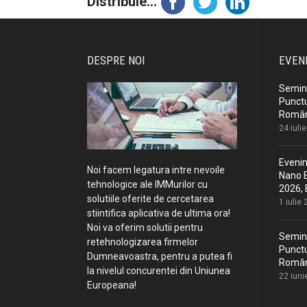
Distribuie...
DESPRE NOI
EVEN
Semina
Punctu
Români
24 iuli
Evenim
Noi facem legatura intre nevoile
Nano E
tehnologice ale IMMurilor cu
2026, 
solutiile oferite de cercetarea
1 iulie
stiintifica aplicativa de ultima ora!
Noi va oferim solutii pentru
Semina
retehnologizarea firmelor
Punctu
Dumneavoastra, pentru a putea fi
Români
la nivelul concurentei din Uniunea
22 iuni
Europeana!