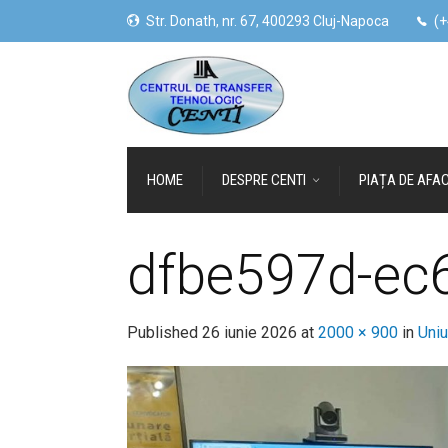
Str. Donath, nr. 67, 400293 Cluj-Napoca
(+
HOME
DESPRE CENTI
PIAȚA DE AFAC
dfbe597d-ec
Published
26 iunie 2026
at
2000 × 900
in
Uniu