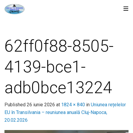
62ff0f88-8505-
4139-bce1-
adb0bce13224
Published
26 iunie 2026
at
1824 × 840
in
Uniunea rețelelor
EU în Transilvania – reuniunea anuală Cluj-Napoca,
20.02.2026