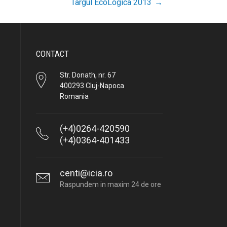
Târgul EcoLogica 2013
→
CONTACT
Str. Donath, nr. 67
400293 Cluj-Napoca
Romania
(+4)0264-420590
(+4)0364-401433
centi@icia.ro
Raspundem in maxim 24 de ore