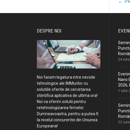
←
PR
P
n
DESPRE NOI
EVEN
Semina
Punctu
Români
24 iuli
Evenim
Noi facem legatura intre nevoile
Nano E
tehnologice ale IMMurilor cu
2026, 
solutiile oferite de cercetarea
1 iulie
stiintifica aplicativa de ultima ora!
Noi va oferim solutii pentru
Semina
retehnologizarea firmelor
Punctu
Dumneavoastra, pentru a putea fi
Români
la nivelul concurentei din Uniunea
22 iuni
Europeana!