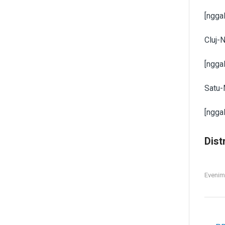
[nggal
Cluj-
[nggal
Satu-
[nggal
Distr
Evenim