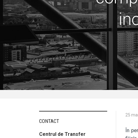
in
25 ma
CONTACT
În pe
Centrul de Transfer