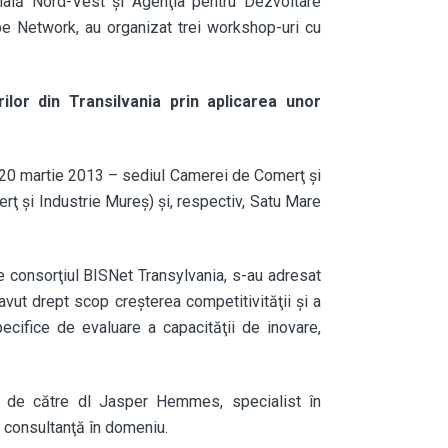
nală Nord-Vest şi Agenţia pentru Dezvoltare
pe Network, au organizat trei workshop-uri cu
ilor din Transilvania prin aplicarea unor
 (20 martie 2013 – sediul Camerei de Comerţ şi
ţ şi Industrie Mureş) şi, respectiv, Satu Mare
e consorţiul BISNet Transylvania, s-au adresat
avut drept scop creşterea competitivităţii şi a
ecifice de evaluare a capacităţii de inovare,
ii de către dl Jasper Hemmes, specialist în
 consultanţă în domeniu.