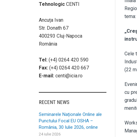
filia
Tehnologic
CENTI
Regio
tema:
Ancuța Ivan
Str. Donath 67
„Creş
400293 Cluj-Napoca
instr
România
Cele 
Tel:
(+4) 0264 420 590
Indus
Fax:
(+4) 0264 420 667
(22 m
E-mail:
centi@icia.ro
Eveni
cu pr
gradu
RECENT NEWS
menit
Seminarele Naționale Online ale
Punctului Focal EU OSHA –
Works
România, 30 Iulie 2026, online
Manag
24 iulie 2026