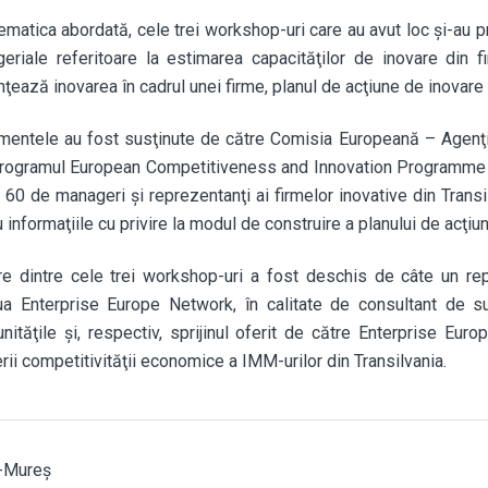
tematica abordată, cele trei workshop-uri care au avut loc şi-au
eriale referitoare la estimarea capacităţilor de inovare din fir
nţează inovarea în cadrul unei firme, planul de acţiune de inovare 
mentele au fost susţinute de către Comisia Europeană – Agenţia
programul European Competitiveness and Innovation Programme 
 60 de manageri şi reprezentanţi ai firmelor inovative din Transi
 informaţiile cu privire la modul de construire a planului de acţiu
re dintre cele trei workshop-uri a fost deschis de câte un rep
ua Enterprise Europe Network, în calitate de consultant de s
unităţile şi, respectiv, sprijinul oferit de către Enterprise Eu
rii competitivităţii economice a IMM-urilor din Transilvania.
-Mureș