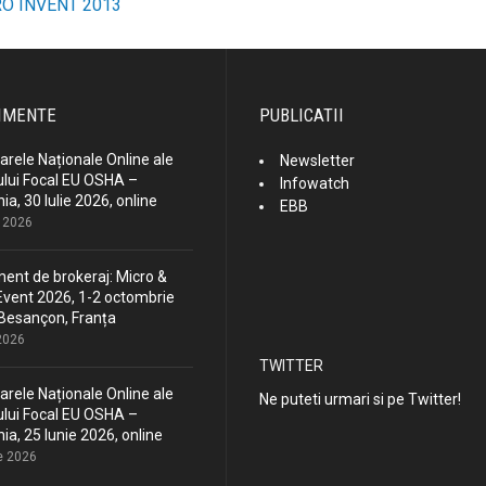
O INVENT 2013
ost
avigation
IMENTE
PUBLICATII
rele Naționale Online ale
Newsletter
lui Focal EU OSHA –
Infowatch
a, 30 Iulie 2026, online
EBB
e 2026
ent de brokeraj: Micro &
vent 2026, 1-2 octombrie
Besançon, Franța
 2026
TWITTER
rele Naționale Online ale
Ne puteti urmari si pe Twitter!
lui Focal EU OSHA –
a, 25 Iunie 2026, online
e 2026