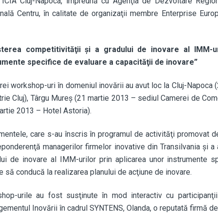
la ICIA Cluj-Napoca, împreună cu Agenţia de Dezvoltare Regio
nală Centru, în calitate de organizaţii membre Enterprise Euro
terea competitivităţii şi a gradului de inovare al IMM-ur
umente specifice de evaluare a capacităţii de inovare”
trei workshop-uri în domeniul inovării au avut loc la Cluj-Napoca
trie Cluj), Târgu Mureş (21 martie 2013 – sediul Camerei de Comer
artie 2013 – Hotel Astoria).
mentele, care s-au înscris în programul de activităţi promovat d
eponderenţă managerilor firmelor inovative din Transilvania şi a 
lui de inovare al IMM-urilor prin aplicarea unor instrumente sp
e să conducă la realizarea planului de acţiune de inovare.
hop-urile au fost susţinute în mod interactiv cu participanţ
ementul Inovării în cadrul SYNTENS, Olanda, o reputată firmă de