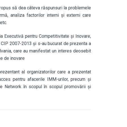
 propus să dea câteva răspunsuri la problemele
mă, analiza factorilor interni şi externi care
etc.
 Executivă pentru Competitivitate şi Inovare,
CIP 2007-2013 şi s-au bucurat de prezenta a
lvania, care au manifestat un interes deosebit
ne de inovare
rezentant al organizatorilor care a prezentat
ucces pentru afacerile IMM-urilor, precum şi
rope Network în scopul în scopul promovării şi