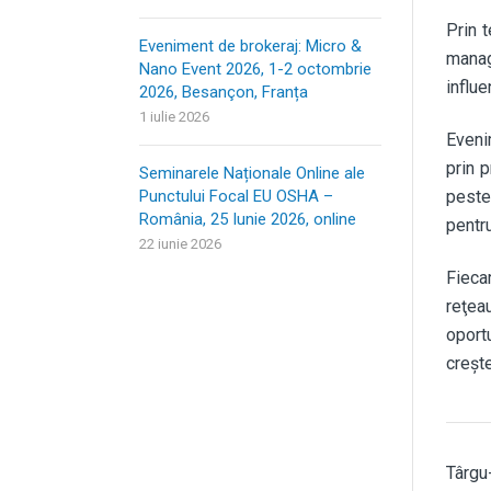
Prin 
Eveniment de brokeraj: Micro &
manag
Nano Event 2026, 1-2 octombrie
influe
2026, Besançon, Franța
1 iulie 2026
Eveni
prin 
Seminarele Naționale Online ale
Punctului Focal EU OSHA –
peste
România, 25 Iunie 2026, online
pentru
22 iunie 2026
Fieca
reţea
oport
creşte
Târgu