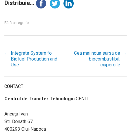
Distribuie...
Fără categorie
←
Integrate System fo
Cea mai noua sursa de
→
Post
Biofuel Production and
biocombustibil:
Use
ciupercile
navigation
CONTACT
Centrul de Transfer Tehnologic
CENTI
Ancuța Ivan
Str. Donath 67
400293 Cluj-Napoca