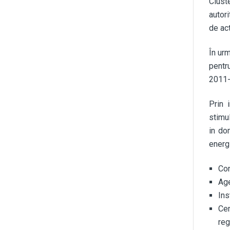
Clust
autor
de ac
În urm
pentr
2011-
Prin 
stimu
in do
energi
Con
Age
Ins
Cen
reg