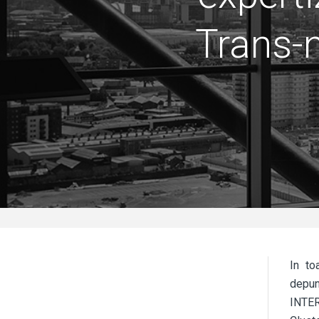
Trans-
In to
depun
INTER