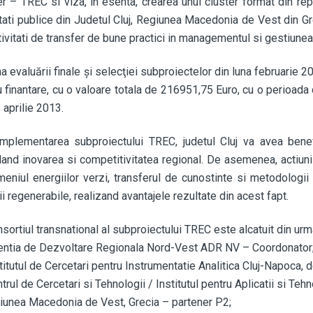
er – TREC si viza, in esenta, crearea unui cluster format din rep
itati publice din Judetul Cluj, Regiunea Macedonia de Vest din Gr
tivitati de transfer de bune practici in managementul si gestiunea
a evaluării finale şi selecţiei subproiectelor din luna februarie
u finantare, cu o valoare totala de 216951,75 Euro, cu o perioada
 aprilie 2013.
implementarea subproiectului TREC, judetul Cluj va avea bene
land inovarea si competitivitatea regional. De asemenea, actiunil
meniul energiilor verzi, transferul de cunostinte si metodologii
i regenerabile, realizand avantajele rezultate din acest fapt.
sortiul transnational al subproiectului TREC este alcatuit din urma
ntia de Dezvoltare Regionala Nord-Vest ADR NV – Coordonator
titutul de Cercetari pentru Instrumentatie Analitica Cluj-Napoca,
trul de Cercetari si Tehnologii / Institutul pentru Aplicatii si Teh
iunea Macedonia de Vest, Grecia – partener P2;