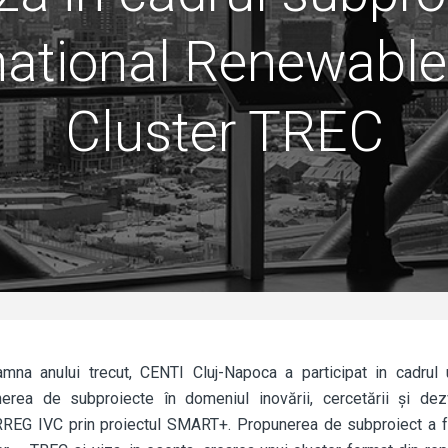
national Renewable
Cluster TREC
amna anului trecut, CENTI Cluj-Napoca a participat in cadrul u
erea de subproiecte în domeniul inovării, cercetării şi dezv
REG IVC prin proiectul SMART+. Propunerea de subproiect a fo