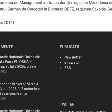
ietatea de Management al Deseurilor din regiunea Macedonia d
trul German de Cercetari in Biomasa DBFZ, regiunea Saxonia, Ge
ai 2011)
IMENTE
PUBLICATII
rele Naționale Online ale
Newsletter
lui Focal EU OSHA –
Infowatch
a, 30 Iulie 2026, online
EBB
e 2026
ent de brokeraj: Micro &
vent 2026, 1-2 octombrie
Besançon, Franța
 2026
TWITTER
rele Naționale Online ale