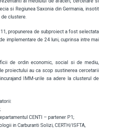
rezentanti ai mediului de afaceri, cercetare si
ecia si Regiunea Saxonia din Germania, insotit
 de clustere.
 2011, propunerea de subproiect a fost selectata
 de implementare de 24 luni, cuprinsa intre mai
ficii de ordin economic, social si de mediu,
e proiectului au ca scop sustinerea cercetarii
 incurajand IMM-urile sa adere la clusterul de
torii:
;
 departamentul CENTI – partener P1;
nologii in Carburanti Solizi, CERTH/ISFTA,