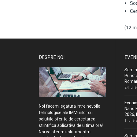
Soc
Cen
(12 m
DESPRE NOI
EVEN
Semina
Punctu
Români
24 iuli
Evenim
Noi facem legatura intre nevoile
Nano E
tehnologice ale IMMurilor cu
2026, 
solutiile oferite de cercetarea
1 iulie
stiintifica aplicativa de ultima ora!
Noi va oferim solutii pentru
Semina