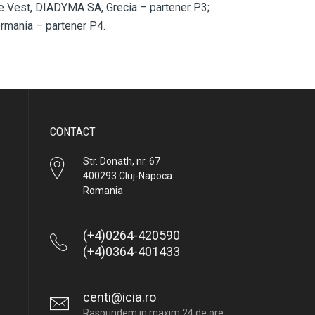
e Vest, DIADYMA SA, Grecia – partener P3;
rmania – partener P4.
CONTACT
Str. Donath, nr. 67
400293 Cluj-Napoca
Romania
(+4)0264-420590
(+4)0364-401433
centi@icia.ro
Raspundem in maxim 24 de ore