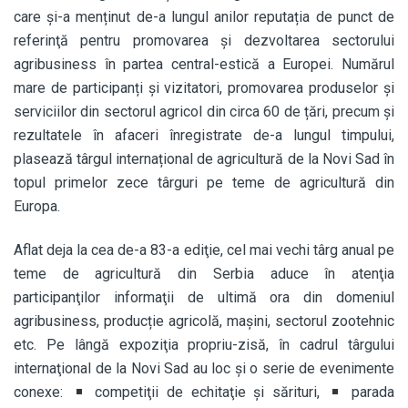
care şi-a menținut de-a lungul anilor reputația de punct de
referinţă pentru promovarea și dezvoltarea sectorului
agribusiness în partea central-estică a Europei. Numărul
mare de participanți și vizitatori, promovarea produselor și
serviciilor din sectorul agricol din circa 60 de țări, precum și
rezultatele în afaceri înregistrate de-a lungul timpului,
plasează târgul internațional de agricultură de la Novi Sad în
topul primelor zece târguri pe teme de agricultură din
Europa.
Aflat deja la cea de-a 83-a ediţie, cel mai vechi târg anual pe
teme de agricultură din Serbia aduce în atenţia
participanţilor informaţii de ultimă ora din domeniul
agribusiness, producție agricolă, mașini, sectorul zootehnic
etc. Pe lângă expoziţia propriu-zisă, în cadrul târgului
internaţional de la Novi Sad au loc şi o serie de evenimente
conexe:
competiţii de echitaţie şi sărituri,
parada